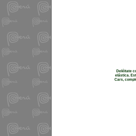
Deléitate c
elástica. Es
Cars, compl