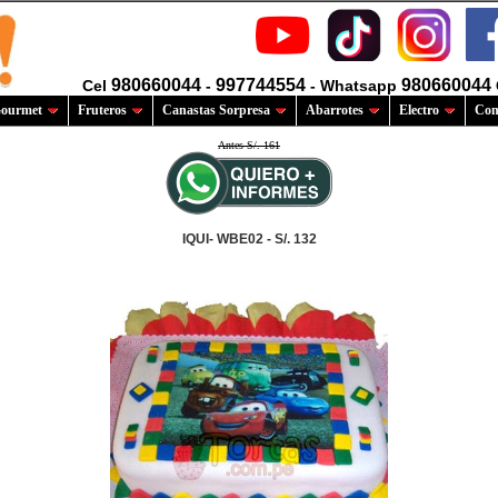
980660044
997744554
980660044
Cel
-
- Whatsapp
ourmet
Fruteros
Canastas Sorpresa
Abarrotes
Electro
Com
Antes S/. 161
IQUI- WBE02 - S/. 132