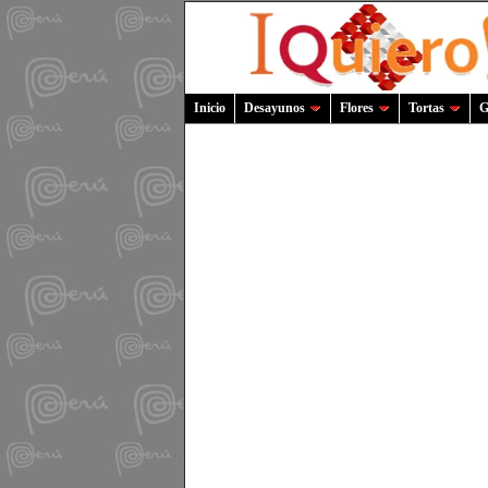
Inicio
Desayunos
Flores
Tortas
G