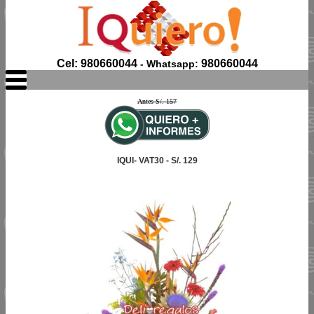
Cel: 980660044
980660044
- Whatsapp:
Antes S/. 157
IQUI- VAT30 - S/. 129