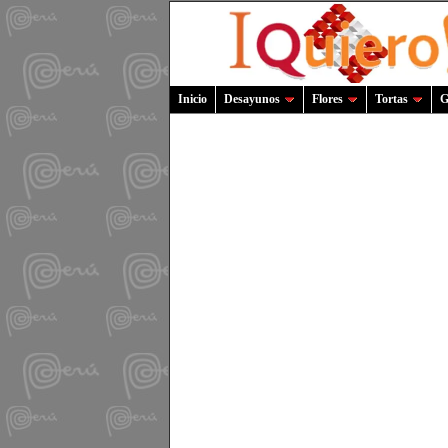
Inicio
Desayunos
Flores
Tortas
G