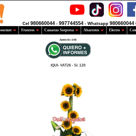
980660044
997744554
980660044
Cel
-
- Whatsapp
ourmet
Fruteros
Canastas Sorpresa
Abarrotes
Electro
Com
Antes S/. 146
IQUI- VAT26 - S/. 120