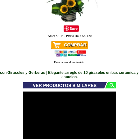
Save
Antes
S/. 146
Precio HOY S/. 120
Detallamos el contenido:
con Girasoles y Gerberas | Elegante arreglo de 10 girasoles en bas ceramica y 
estacion.