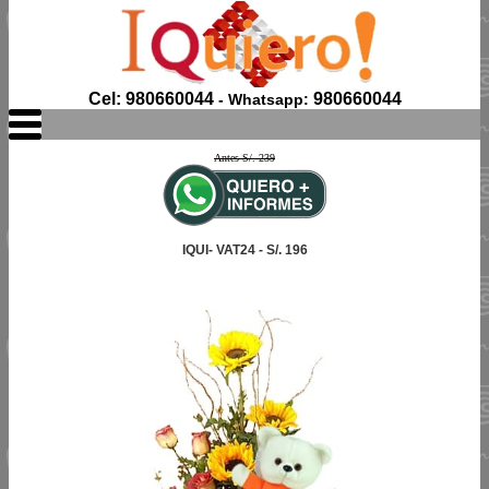
Cel: 980660044
980660044
- Whatsapp:
Antes S/. 239
IQUI- VAT24 - S/. 196