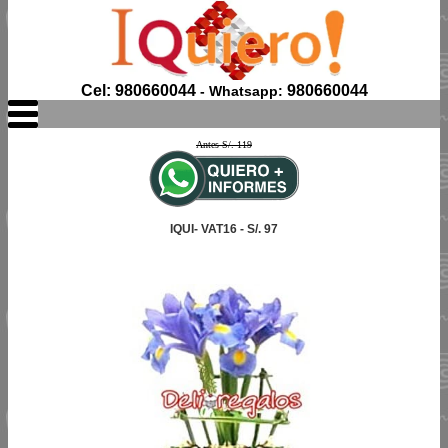
Cel: 980660044
980660044
- Whatsapp:
Antes S/. 119
IQUI- VAT16 - S/. 97