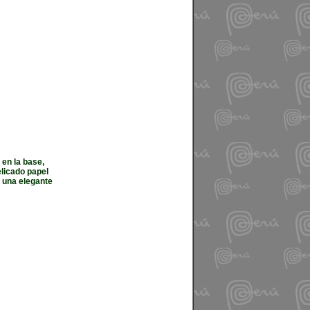
 en la base,
elicado papel
n una elegante