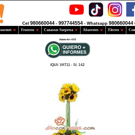
980660044
997744554
980660044
Cel
-
- Whatsapp
ourmet
Fruteros
Canastas Sorpresa
Abarrotes
Electro
Com
Antes S/. 173
IQUI- VAT11 - S/. 142