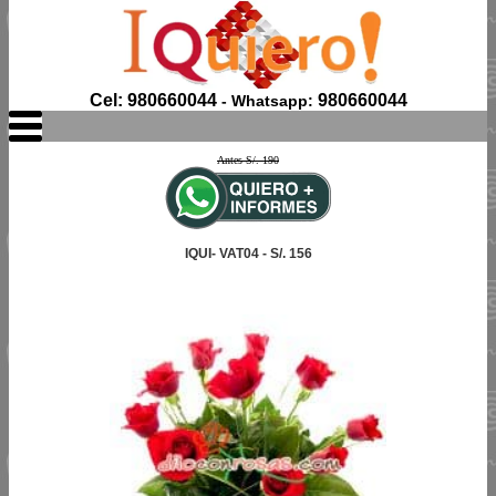
Cel: 980660044
980660044
- Whatsapp:
Antes S/. 190
IQUI- VAT04 - S/. 156