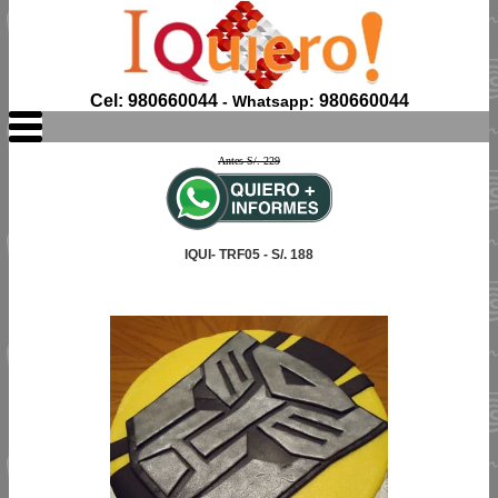
Cel: 980660044
980660044
- Whatsapp:
Antes S/. 229
IQUI- TRF05 - S/. 188