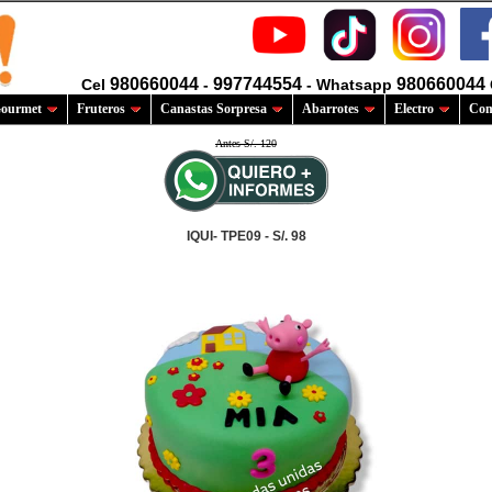
980660044
997744554
980660044
Cel
-
- Whatsapp
ourmet
Fruteros
Canastas Sorpresa
Abarrotes
Electro
Com
Antes S/. 120
IQUI- TPE09 - S/. 98