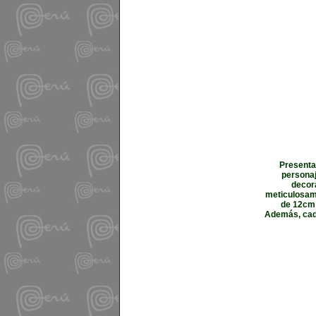
Presenta
personaj
decor
meticulosame
de 12cm 
Además, cada