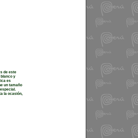
s de este
 blanco y
ica es
ene un tamaño
especial.
a la ocasión,