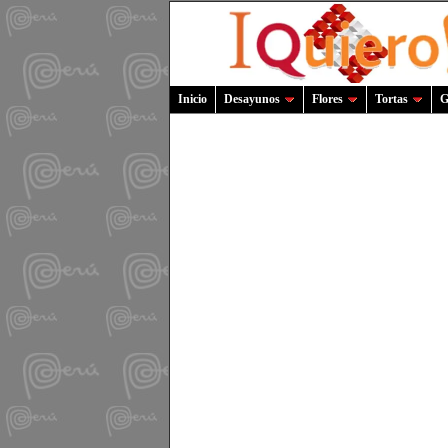
Inicio
Desayunos
Flores
Tortas
G