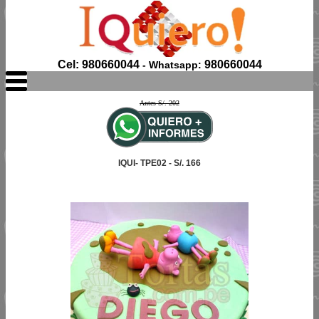
Cel: 980660044
980660044
- Whatsapp:
Antes S/. 202
IQUI- TPE02 - S/. 166