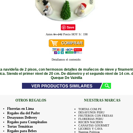
Save
Antes
S/. 242
Precio HOY S/. 198
Detallamos el contenido:
rta navideña de 2 pisos, con hermosos detalles de muñecos de nieve y finament
ca. Siendo el primer nivel de 20 cm. De diámetro y el segundo nivel de 14 cm. 
Queque De Vainilla
OTROS REGALOS
NUESTRAS MARCAS
Florerias en Lima
TORTAS.COM.PE
DESAYUNOS PERU
Regalos dia del Padre
FRUTEROS CON FRESAS
Desayunos Delivery
FLORERIAS PERU
Regalos para Cumpleaños
RECIEN NACIDOS
CANASTAS GOURMET
Tortas Temáticas
LICORES Y CAVA
Regalos para Bebes
Nuestras Politicas