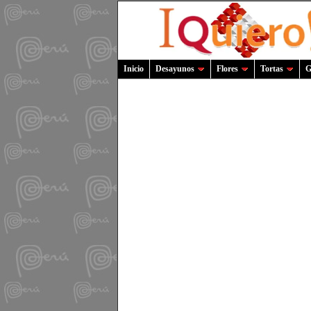
Inicio
Desayunos
Flores
Tortas
G