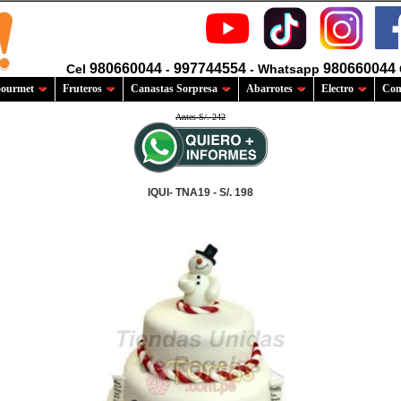
980660044
997744554
980660044
Cel
-
- Whatsapp
ourmet
Fruteros
Canastas Sorpresa
Abarrotes
Electro
Com
Antes S/. 242
IQUI- TNA19 - S/. 198