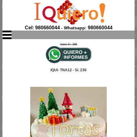
Cel: 980660044
980660044
- Whatsapp:
Antes S/. 288
IQUI- TNA12 - S/. 236