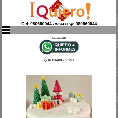
Cel: 980660044
980660044
- Whatsapp:
Antes S/. 340
IQUI- TNA09 - S/. 279