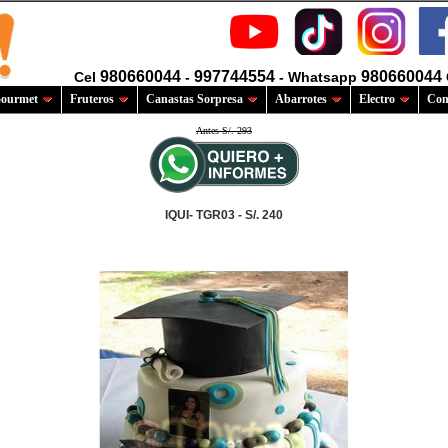
980660044
997744554
980660044
Cel
-
- Whatsapp
ourmet
Fruteros
Canastas Sorpresa
Abarrotes
Electro
Com
Antes S/. 293
IQUI- TGR03 - S/. 240