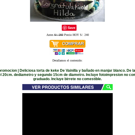
Save
Antes
S/. 293
Precio HOY S/. 240
Detallamos el contenido:
promocion | Deliciosa torta de keke De Vainilla y bañado en manjar blanco. De 
el 20cm. dediametro y segundo 15cm de diametro. Incluye fotoimpresion no com
graduado. Incluye birrete no comestible.