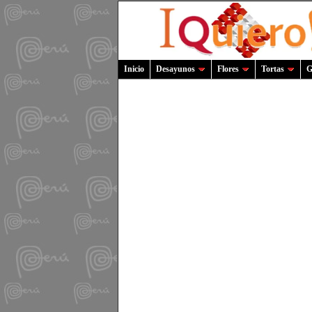
Inicio
Desayunos
Flores
Tortas
G