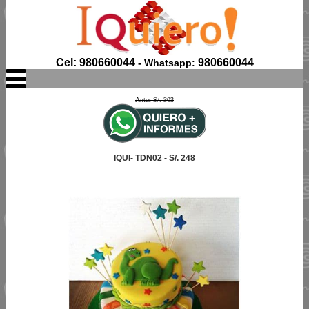
Cel: 980660044
980660044
- Whatsapp:
Antes S/. 303
IQUI- TDN02 - S/. 248