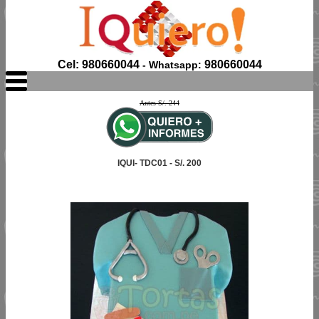
Cel: 980660044
980660044
- Whatsapp:
Antes S/. 244
IQUI- TDC01 - S/. 200