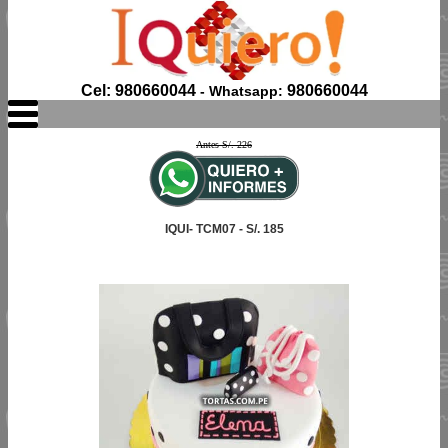
Cel: 980660044
980660044
- Whatsapp:
Antes S/. 226
IQUI- TCM07 - S/. 185