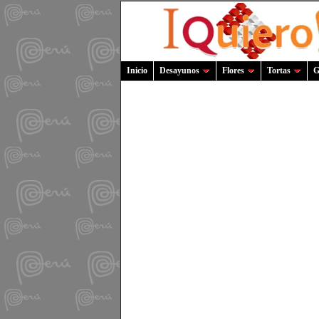
Inicio
Desayunos
Flores
Tortas
G