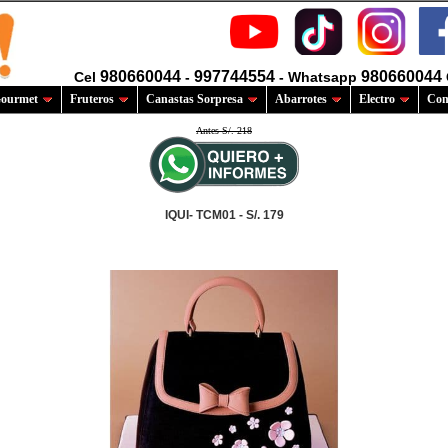
980660044
997744554
980660044
Cel
-
- Whatsapp
ourmet
Fruteros
Canastas Sorpresa
Abarrotes
Electro
Com
Antes S/. 218
IQUI- TCM01 - S/. 179