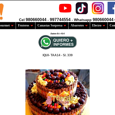
980660044
997744554
980660044
Cel
-
- Whatsapp
ourmet
Fruteros
Canastas Sorpresa
Abarrotes
Electro
Com
Antes S/. 414
IQUI- TAA14 - S/. 339