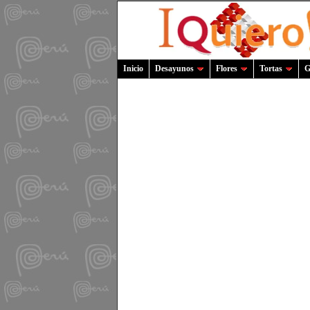
Inicio
Desayunos
Flores
Tortas
G