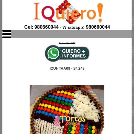
Cel: 980660044
980660044
- Whatsapp:
Antes S/. 303
IQUI- TAA09 - S/. 248