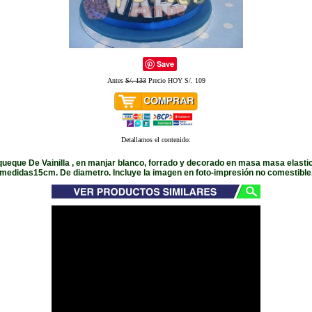
Save
Antes
S/. 133
Precio HOY S/. 109
Detallamos el contenido:
 queque De Vainilla , en manjar blanco, forrado y decorado en masa masa elastic
medidas15cm. De diametro. Incluye la imagen en foto-impresión no comestible