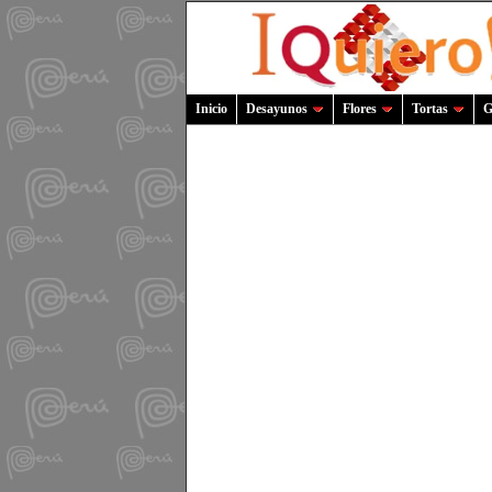
Inicio
Desayunos
Flores
Tortas
G