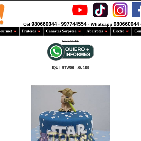
980660044
997744554
980660044
Cel
-
- Whatsapp
ourmet
Fruteros
Canastas Sorpresa
Abarrotes
Electro
Com
Antes S/. 133
IQUI- STW06 - S/. 109