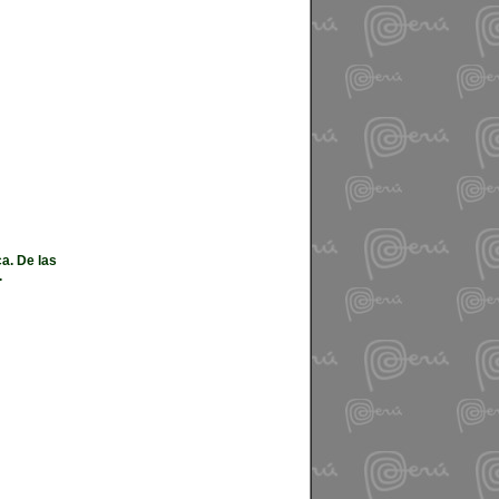
a. De las
.