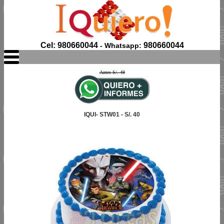
Cel: 980660044
980660044
- Whatsapp:
Antes S/. 49
IQUI- STW01 - S/. 40