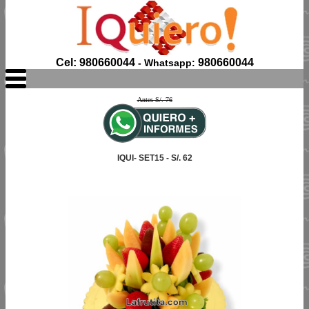
Cel: 980660044
980660044
- Whatsapp:
Antes S/. 76
IQUI- SET15 - S/. 62