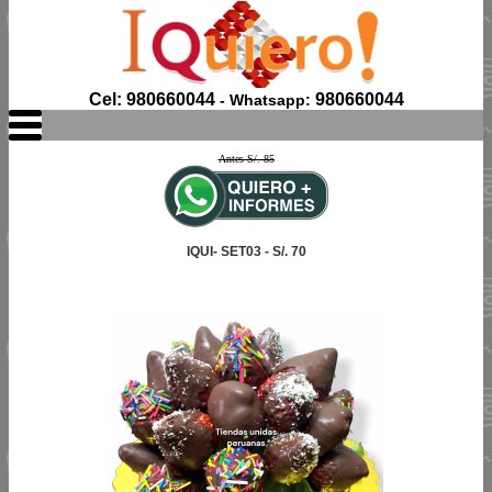
Cel: 980660044
980660044
- Whatsapp:
Antes S/. 85
IQUI- SET03 - S/. 70