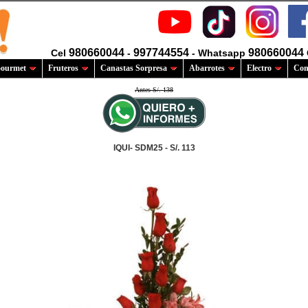
980660044
997744554
980660044
Cel
-
- Whatsapp
ourmet
Fruteros
Canastas Sorpresa
Abarrotes
Electro
Com
Antes S/. 138
IQUI- SDM25 - S/. 113