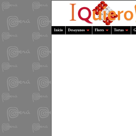
Inicio
Desayunos
Flores
Tortas
G