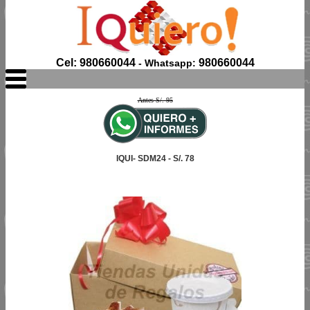
Cel: 980660044
980660044
- Whatsapp:
Antes S/. 95
IQUI- SDM24 - S/. 78