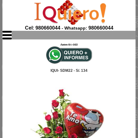
Cel: 980660044
980660044
- Whatsapp:
Antes S/. 163
IQUI- SDM22 - S/. 134