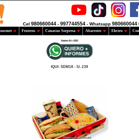
980660044
997744554
980660044
Cel
-
- Whatsapp
ourmet
Fruteros
Canastas Sorpresa
Abarrotes
Electro
Com
Antes S/. 292
IQUI- SDM18 - S/. 239