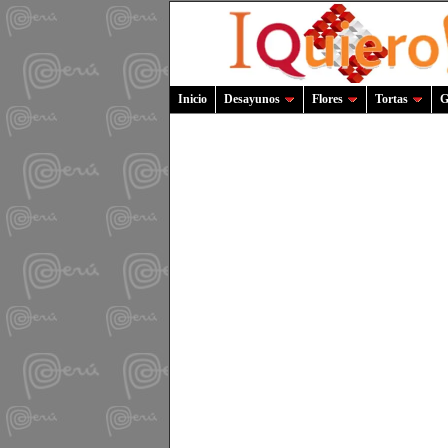
Inicio
Desayunos
Flores
Tortas
G