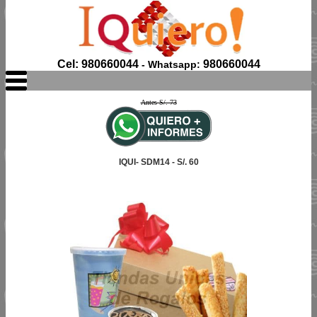
Cel: 980660044
980660044
- Whatsapp:
Antes S/. 73
IQUI- SDM14 - S/. 60