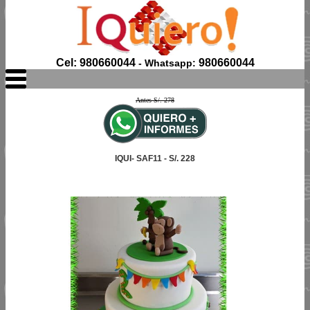
Cel: 980660044
980660044
- Whatsapp:
Antes S/. 278
IQUI- SAF11 - S/. 228