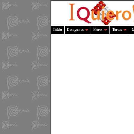
Inicio
Desayunos
Flores
Tortas
G