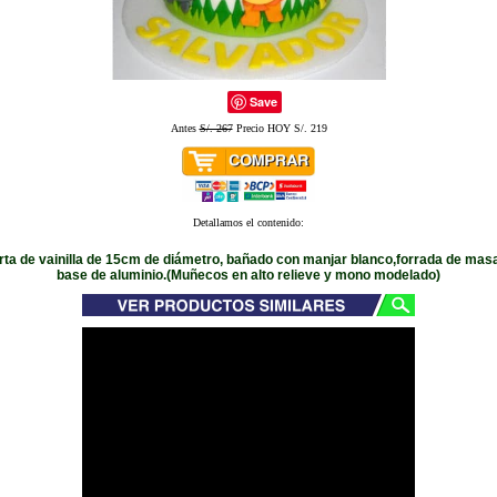
Save
Antes
S/. 267
Precio HOY S/. 219
Detallamos el contenido:
rta de vainilla de 15cm de diámetro, bañado con manjar blanco,forrada de masa
base de aluminio.(Muñecos en alto relieve y mono modelado)