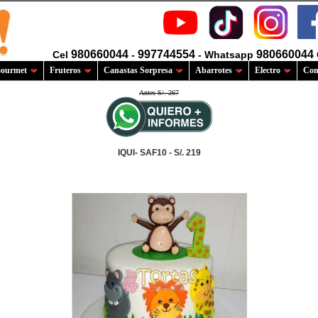
980660044
997744554
980660044
Cel
-
- Whatsapp
ourmet
Fruteros
Canastas Sorpresa
Abarrotes
Electro
Com
Antes S/. 267
IQUI- SAF10 - S/. 219