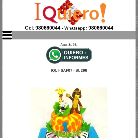
Cel: 980660044
980660044
- Whatsapp:
Antes S/. 361
IQUI- SAF07 - S/. 296