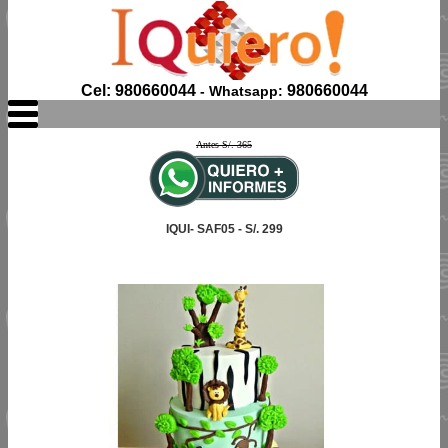
Cel: 980660044
980660044
- Whatsapp:
Antes S/. 365
IQUI- SAF05 - S/. 299