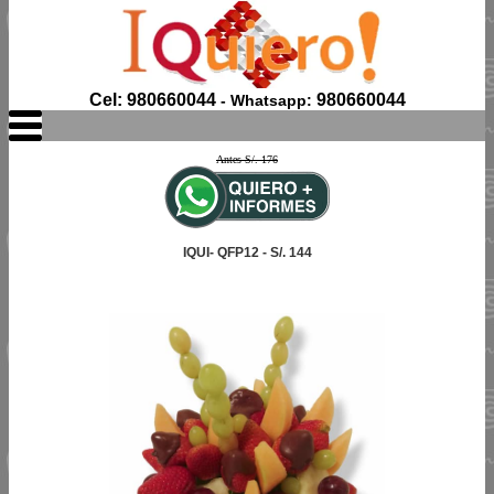
Cel: 980660044
980660044
- Whatsapp:
Antes S/. 176
IQUI- QFP12 - S/. 144