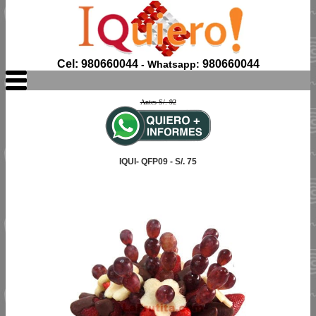
Cel: 980660044
980660044
- Whatsapp:
Antes S/. 92
IQUI- QFP09 - S/. 75