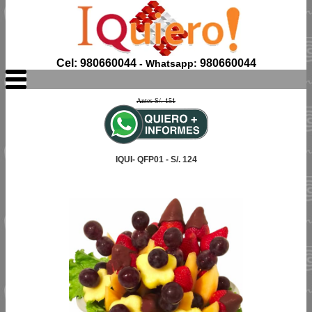
Cel: 980660044
980660044
- Whatsapp:
Antes S/. 151
IQUI- QFP01 - S/. 124