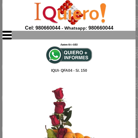
Cel: 980660044
980660044
- Whatsapp:
Antes S/. 183
IQUI- QFA04 - S/. 150