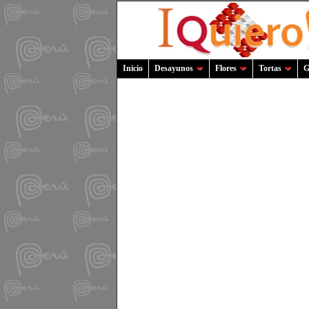
Inicio
Desayunos
Flores
Tortas
G