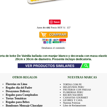
Save
Antes
S/. 192
Precio HOY S/. 157
Detallamos el contenido:
torta de keke De Vainilla bañada con manjar blanco y decorada con masa elasti
20cm x 30cm de diametro. Presente incluye dedicatoria.
OTROS REGALOS
NUESTRAS MARCAS
Florerias en Lima
TORTAS.COM.PE
DESAYUNOS PERU
Regalos dia del Padre
FRUTEROS CON FRESAS
Desayunos Delivery
FLORERIAS PERU
Regalos para Cumpleaños
RECIEN NACIDOS
CANASTAS GOURMET
Tortas Temáticas
LICORES Y CAVA
Regalos para Bebes
Nuestras Politicas
Bombones Mensaje Chocolate
Libro de Reclamaciones