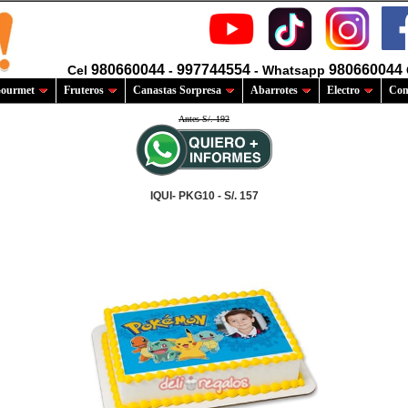
980660044
997744554
980660044
Cel
-
- Whatsapp
ourmet
Fruteros
Canastas Sorpresa
Abarrotes
Electro
Com
Antes S/. 192
IQUI- PKG10 - S/. 157