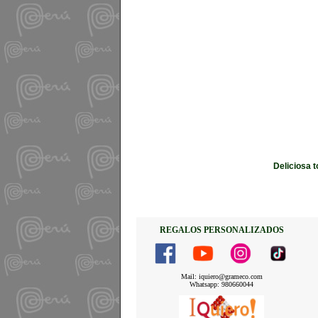
Deliciosa 
REGALOS PERSONALIZADOS
Mail: iquiero@grameco.com
Whatsapp: 980660044