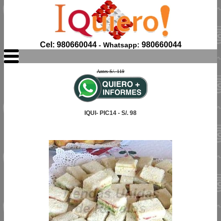
Cel: 980660044
980660044
- Whatsapp:
Antes S/. 119
IQUI- PIC14 - S/. 98