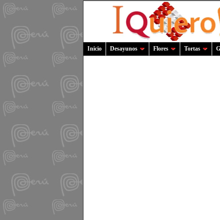
Inicio
Desayunos
Flores
Tortas
G