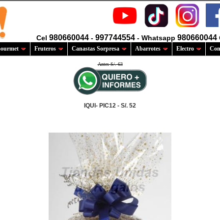
980660044
997744554
980660044
Cel
-
- Whatsapp
ourmet
Fruteros
Canastas Sorpresa
Abarrotes
Electro
Com
Antes S/. 63
IQUI- PIC12 - S/. 52