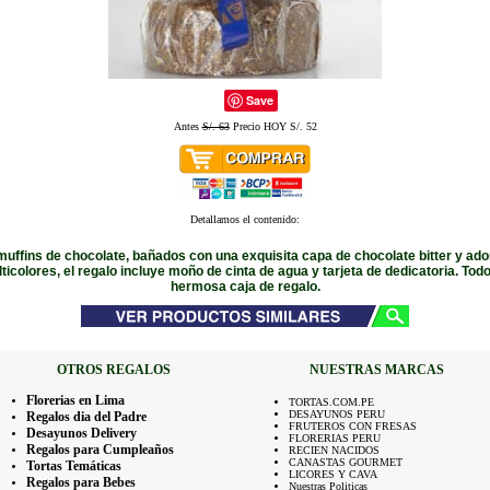
Save
Antes
S/. 63
Precio HOY S/. 52
Detallamos el contenido:
muffins de chocolate, bañados con una exquisita capa de chocolate bitter y ad
icolores, el regalo incluye moño de cinta de agua y tarjeta de dedicatoria. Tod
hermosa caja de regalo.
OTROS REGALOS
NUESTRAS MARCAS
Florerias en Lima
TORTAS.COM.PE
DESAYUNOS PERU
Regalos dia del Padre
FRUTEROS CON FRESAS
Desayunos Delivery
FLORERIAS PERU
Regalos para Cumpleaños
RECIEN NACIDOS
CANASTAS GOURMET
Tortas Temáticas
LICORES Y CAVA
Regalos para Bebes
Nuestras Politicas