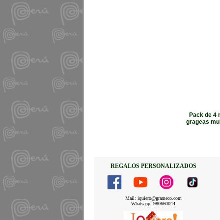
Pack de 4 
grageas mult
REGALOS PERSONALIZADOS
Mail: iquiero@grameco.com
Whatsapp: 980660044