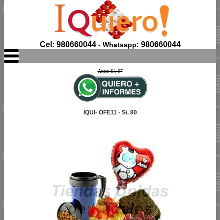
Cel: 980660044
980660044
- Whatsapp:
Antes S/. 97
IQUI- OFE11 - S/. 80