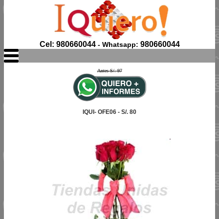
Cel: 980660044
980660044
- Whatsapp:
Antes S/. 97
IQUI- OFE06 - S/. 80