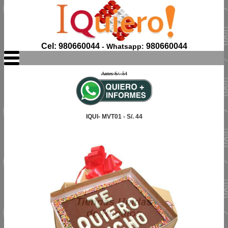
Cel: 980660044
980660044
- Whatsapp:
Antes S/. 54
IQUI- MVT01 - S/. 44