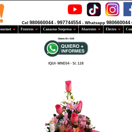
980660044
997744554
980660044
Cel
-
- Whatsapp
ourmet
Fruteros
Canastas Sorpresa
Abarrotes
Electro
Com
Antes S/. 156
IQUI- MNE04 - S/. 128