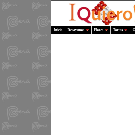
Inicio
Desayunos
Flores
Tortas
G