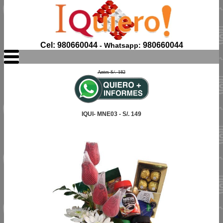
Cel: 980660044
980660044
- Whatsapp:
Antes S/. 182
IQUI- MNE03 - S/. 149