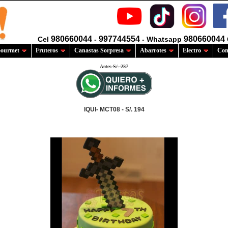
980660044
997744554
980660044
Cel
-
- Whatsapp
ourmet
Fruteros
Canastas Sorpresa
Abarrotes
Electro
Com
Antes S/. 237
IQUI- MCT08 - S/. 194