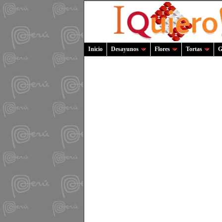
Inicio
Desayunos
Flores
Tortas
G