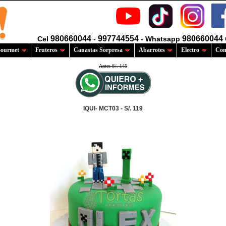
980660044
997744554
980660044
Cel
-
- Whatsapp
ourmet
Fruteros
Canastas Sorpresa
Abarrotes
Electro
Com
Antes S/. 145
IQUI- MCT03 - S/. 119