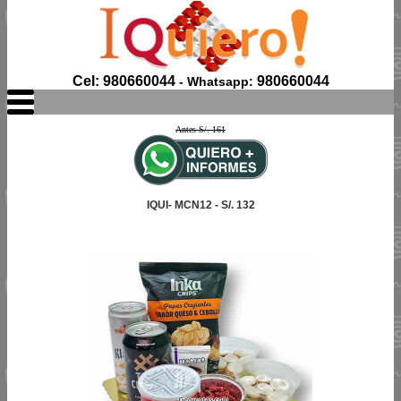
Cel: 980660044
980660044
- Whatsapp:
Antes S/. 161
IQUI- MCN12 - S/. 132