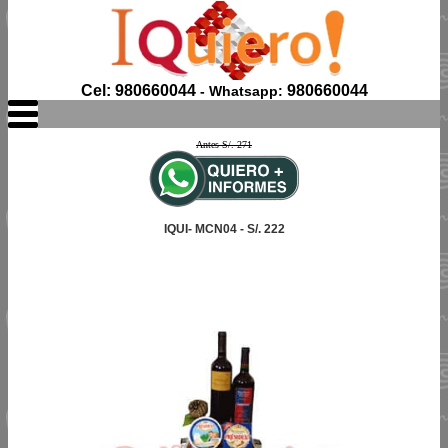
Cel: 980660044
980660044
- Whatsapp:
Antes S/. 271
IQUI- MCN04 - S/. 222