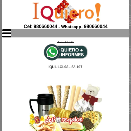
Cel: 980660044
980660044
- Whatsapp:
Antes S/. 131
IQUI- LOL08 - S/. 107